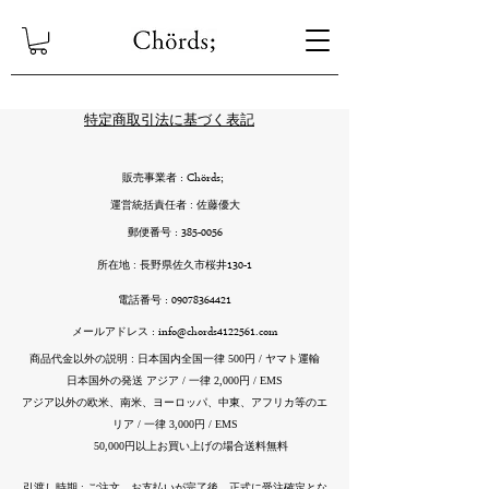
特定商取引法に基づく表記
: Chörds;
販売事業者
運営統括責任者 : 佐藤優大
:
385-0056
郵便番号
130-1
所在地 : 長野県佐久市桜井
:
09078364421
電話番号
:
info@chords4122561.com
メールアドレス
商品代金以外の説明 : 日本国内全国一律 500円 / ヤマト運輸
日本国外の発送 アジア / 一律 2,000円 / EMS
アジア以外の欧米、南米、ヨーロッパ、中東、アフリカ等のエ
リア / 一律 3,000円 / EMS
50,000円以上お買い上げの場合送料無料
引渡し時期 : ご注文、お支払いが完了後、正式に受注確定とな