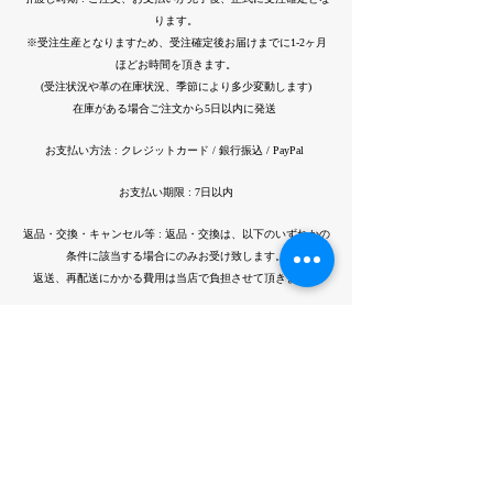
ります。
※受注生産となりますため、受注確定後お届けまでに1-2ヶ月
ほどお時間を頂きます。
(受注状況や革の在庫状況、季節により多少変動します)
在庫がある場合ご注文から5日以内に発送
お支払い方法 : クレジットカード / 銀行振込 / PayPal
お支払い期限 : 7日以内
返品・交換・キャンセル等 : 返品・交換は、以下のいずれかの
条件に該当する場合にのみお受け致します。
返送、再配送にかかる費用は当店で負担させて
頂きます。
・ご注文の商品と、配送された商品が異なる
場合
・配送中の破損、商品の初期不良など
・その他の事由で、当店が同意した場合
※天然皮革のため、また、全て手作業で加工するため一点一点
風合いが異なります。
(動物の生きた証である傷をあえて使用し、一点一点個体差が
生まれるようになってます。