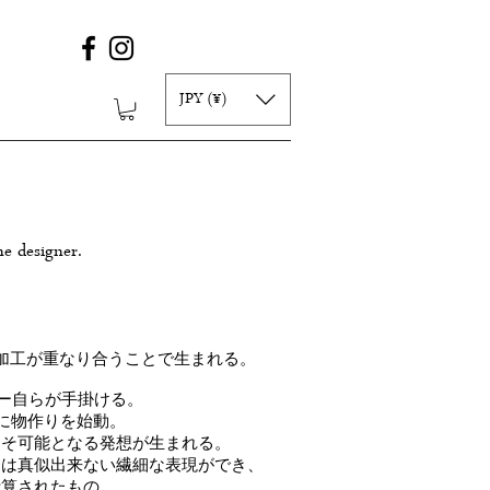
JPY (¥)
ne designer.
加工が重なり合うことで生まれる。
ナー自らが手掛ける。
に物作りを始動。
こそ可能となる発想が生まれる。
には真似出来ない繊細な表現ができ、
計算されたもの。