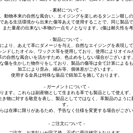
- 素材について -
、動物本来の自然な風合い、エイジングを楽しめるタンニン鞣し
である生活環境から出来た傷等あえて使用することで、同じ製品
、また量産の出来ない本物の一点モノとなります。(傷は耐久性を考
- 製品について -
により、あえて革にダメージを与え、自然なエイジングを表現し
レンドしたオイル、ワックス等を使用しており、使用によりオイル
革の自然な風合いを活かすため、色止めをしない場合がございます
な傷を生かした物作りをしており、製品の傷等は全て計算による
加工により歪み、縮み等、個体差がございます。
​使用する金具は特殊な薬品で錆加工を施しております。
- ガーメントについて -
ります。これらは副産物として生まれる革でも製品として使えず
生き物に対する敬意を表し、製品としてではなく、革製品のように
す。
らは在庫に限りがあるため、予告なく仕様を変更する場合がござ
- ご注文について -
ご注文、お支払いが完了後、正式に受注確定となります。