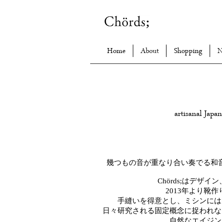
Home
About
Shopping
N
artisanal Japa
幾つもの音が重なり合い奏でる和
Chörds;はデ
2013年より
手縫いを得意とし、ミシンには
日々研究される固定概念に捉われな
自然なエイジン