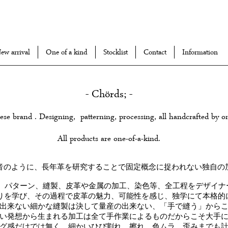
ew arrival
One of a kind
Stocklist
Contact
Information
- Chörds; -
nese brand . Designing, patterning, processing, all handcrafted by o
All products are one-of-a-kind.
音のように、長年革を研究することで固定概念に捉われない独自の
ザイン、パターン、縫製、皮革や金属の加工、染色等、全工程をデザイ
靴作りを学び、その過程で皮革の魅力、可能性を感じ、独学にて本格的
出来ない細かな縫製は決して量産の出来ない、「手で縫う」から
い発想から生まれる加工は全て手作業によるものだからこそ大手
グ感だけでは無く、細かいひび割れ、擦れ、色ムラ、歪みまでも